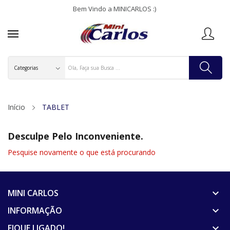
Bem Vindo a MINICARLOS :)
Início
TABLET
Desculpe Pelo Inconveniente.
Pesquise novamente o que está procurando
MINI CARLOS
keyboard_arrow_down
INFORMAÇÃO
keyboard_arrow_down
FIQUE LIGADO!
keyboard_arrow_down