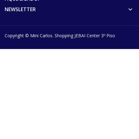
NEWSLETTER
keyboard_arrow_down
Copyright ©
Mini Carlos
. Shopping JEBAI Center 3º Piso